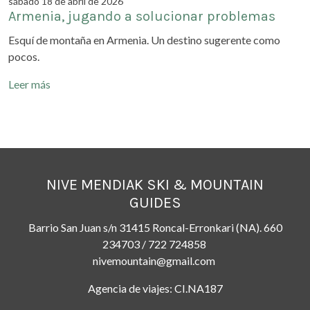
sábado 18 de abril de 2026
Armenia, jugando a solucionar problemas
Esquí de montaña en Armenia. Un destino sugerente como
pocos.
Leer más
NIVE MENDIAK SKI & MOUNTAIN
GUIDES
Barrio San Juan s/n 31415 Roncal-Erronkari (NA). 660
234703 / 722 724858
nivemountain@gmail.com
Agencia de viajes: CI.NA187