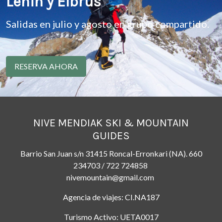
Lenin y Elbrus
Salidas en julio y agosto en grupo compartido.
RESERVA AHORA
NIVE MENDIAK SKI & MOUNTAIN
GUIDES
Barrio San Juan s/n 31415 Roncal-Erronkari (NA). 660
234703 / 722 724858
nivemountain@gmail.com
Agencia de viajes: CI.NA187
Turismo Activo: UETA0017