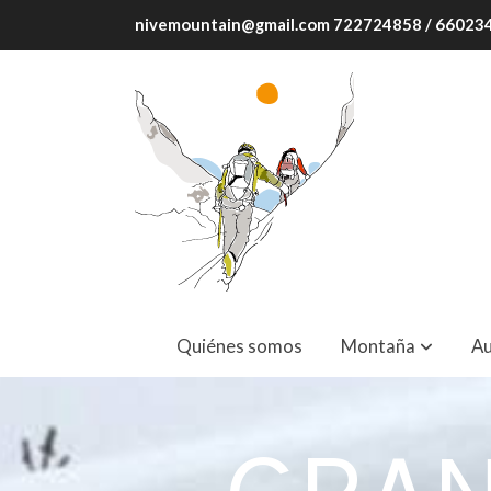
nivemountain@gmail.com 722724858 / 6602
Quiénes somos
Montaña
Au