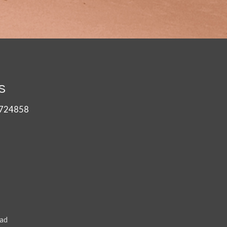
S
2 724858
dad