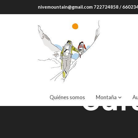
nivemountain@gmail.com 722724858 / 6602
Cur
Quiénes somos
Montaña
Au