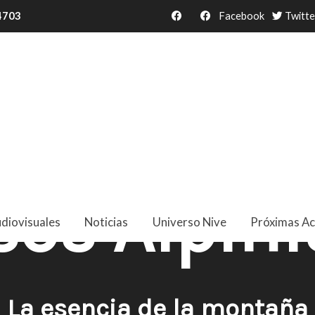
34703
Facebook
Twitte
sos Alpin
diovisuales
Noticias
Universo Nive
Próximas Ac
La esencia de la montaña