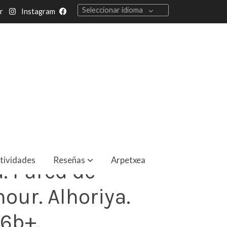
Seleccionar idioma
r
Instagram
tividades
Reseñas
Arpetxea
. Pared de
our. Alhoriya.
 6b+.