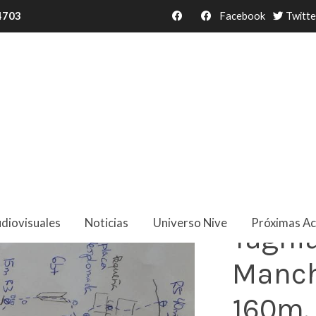
34703
Facebook
Twitte
60m. 6b+.
diovisuales
Noticias
Universo Nive
Próximas Ac
Taghia
Manch
160m.