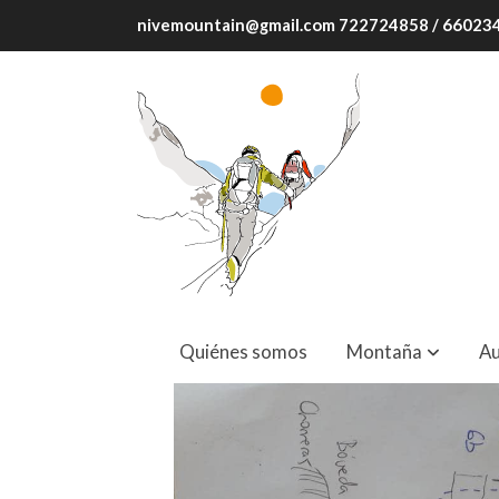
nivemountain@gmail.com 722724858 / 6602
Taghia. Pared de Manchour. Alhoriya. 1
Quiénes somos
Montaña
Au