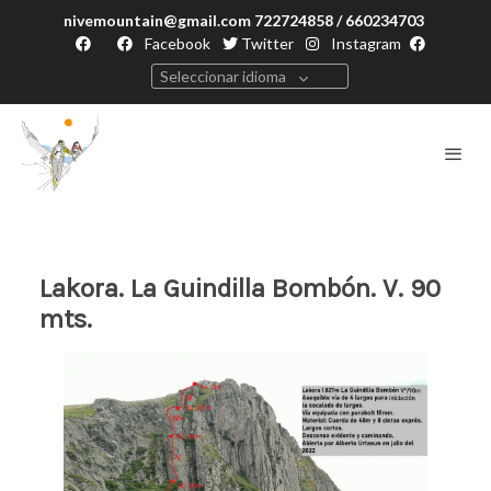
nivemountain@gmail.com 722724858 / 660234703
Facebook
Twitter
Instagram
Seleccionar idioma
Lakora. La Guindilla Bombón. V. 90
mts.