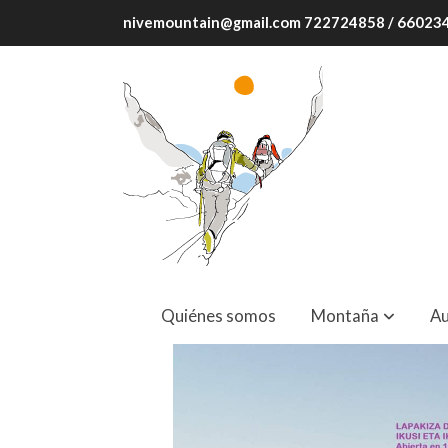
nivemountain@gmail.com 722724858 / 6602
Ikusi eta Ikasi. 400m. Máx 75º.
Quiénes somos
Montaña
Au