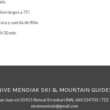
elo.
ños largos a 75º.
e roca y cuerda de 40m
h 30 min.
NIVE MENDIAK SKI & MOUNTAIN GUIDE
San Juan s/n 31415 Roncal-Erronkari (NA). 660 234703 / 72
nivemountain@gmail.com