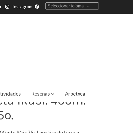
Seleccionar idioma
r
Instagram
tividades
Reseñas
Arpetxea
eta Ikasi. 400m.
5º.
 400 mts. Máx 75º. Lapakiza de Linzola