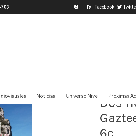
34703
Facebook
Twitte
6c.
diovisuales
Noticias
Universo Nive
Próximas Ac
Dos H
Gazte
6c.