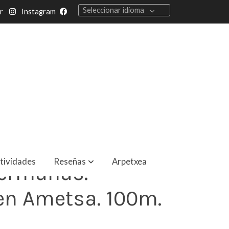
Seleccionar idioma
r
Instagram
tividades
Reseñas
Arpetxea
ermanas.
en Ametsa. 100m.