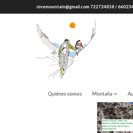
nivemountain@gmail.com 722724858 / 6602
Dos Hermanas. Gazteen Ametsa. 100m. 
Quiénes somos
Montaña
Au